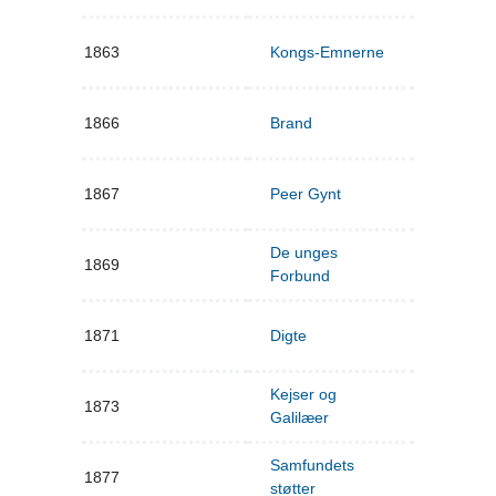
1863
Kongs-Emnerne
1866
Brand
1867
Peer Gynt
De unges
1869
Forbund
1871
Digte
Kejser og
1873
Galilæer
Samfundets
1877
støtter