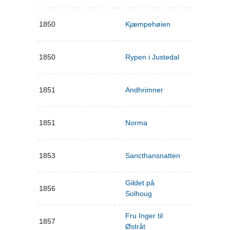
1850
Kjæmpehøien
1850
Rypen i Justedal
1851
Andhrimner
1851
Norma
1853
Sancthansnatten
Gildet på
1856
Solhoug
Fru Inger til
1857
Østråt