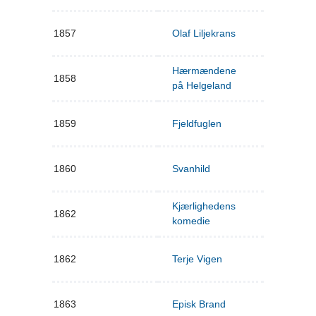
1857
Olaf Liljekrans
Hærmændene
1858
på Helgeland
1859
Fjeldfuglen
1860
Svanhild
Kjærlighedens
1862
komedie
1862
Terje Vigen
1863
Episk Brand