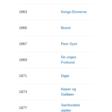
1863
Kongs-Emnerne
1866
Brand
1867
Peer Gynt
De unges
1869
Forbund
1871
Digte
Kejser og
1873
Galilæer
Samfundets
1877
støtter