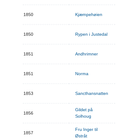
1850
Kjæmpehøien
1850
Rypen i Justedal
1851
Andhrimner
1851
Norma
1853
Sancthansnatten
Gildet på
1856
Solhoug
Fru Inger til
1857
Østråt