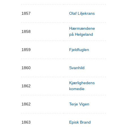
1857
Olaf Liljekrans
Hærmændene
1858
på Helgeland
1859
Fjeldfuglen
1860
Svanhild
Kjærlighedens
1862
komedie
1862
Terje Vigen
1863
Episk Brand