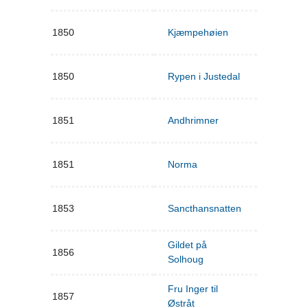
1850
Kjæmpehøien
1850
Rypen i Justedal
1851
Andhrimner
1851
Norma
1853
Sancthansnatten
Gildet på
1856
Solhoug
Fru Inger til
1857
Østråt