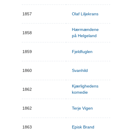
1857
Olaf Liljekrans
Hærmændene
1858
på Helgeland
1859
Fjeldfuglen
1860
Svanhild
Kjærlighedens
1862
komedie
1862
Terje Vigen
1863
Episk Brand