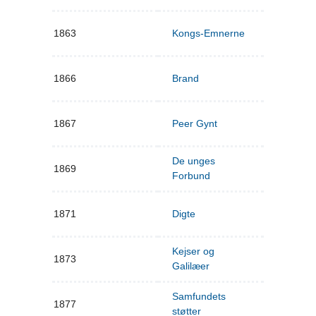
1863
Kongs-Emnerne
1866
Brand
1867
Peer Gynt
De unges
1869
Forbund
1871
Digte
Kejser og
1873
Galilæer
Samfundets
1877
støtter