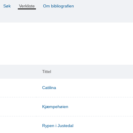
Søk
Verkliste
Om bibliografien
Tittel
Catilina
Kjæmpehøien
Rypen i Justedal