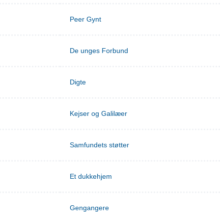
Peer Gynt
De unges Forbund
Digte
Kejser og Galilæer
Samfundets støtter
Et dukkehjem
Gengangere