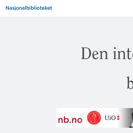
Den int
b