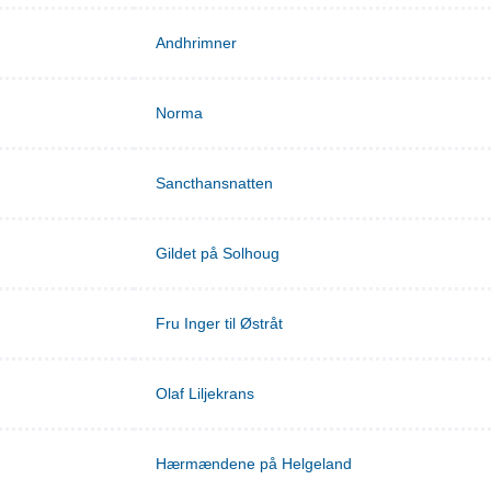
Andhrimner
Norma
Sancthansnatten
Gildet på Solhoug
Fru Inger til Østråt
Olaf Liljekrans
Hærmændene på Helgeland