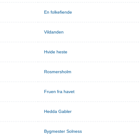
En folkefiende
Vildanden
Hvide heste
Rosmersholm
Fruen fra havet
Hedda Gabler
Bygmester Solness