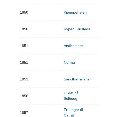
1850
Kjæmpehøien
1850
Rypen i Justedal
1851
Andhrimner
1851
Norma
1853
Sancthansnatten
Gildet på
1856
Solhoug
Fru Inger til
1857
Østråt