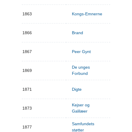
1863
Kongs-Emnerne
1866
Brand
1867
Peer Gynt
De unges
1869
Forbund
1871
Digte
Kejser og
1873
Galilæer
Samfundets
1877
støtter