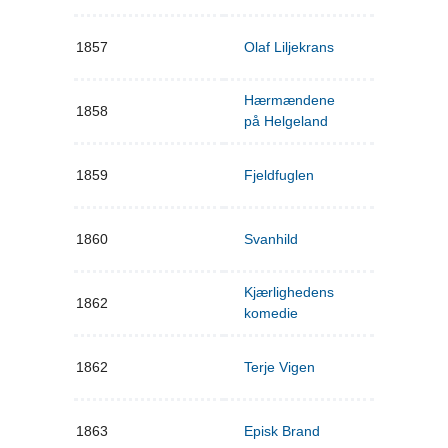
1857
Olaf Liljekrans
Hærmændene
1858
på Helgeland
1859
Fjeldfuglen
1860
Svanhild
Kjærlighedens
1862
komedie
1862
Terje Vigen
1863
Episk Brand