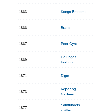
1863
Kongs-Emnerne
1866
Brand
1867
Peer Gynt
De unges
1869
Forbund
1871
Digte
Kejser og
1873
Galilæer
Samfundets
1877
støtter