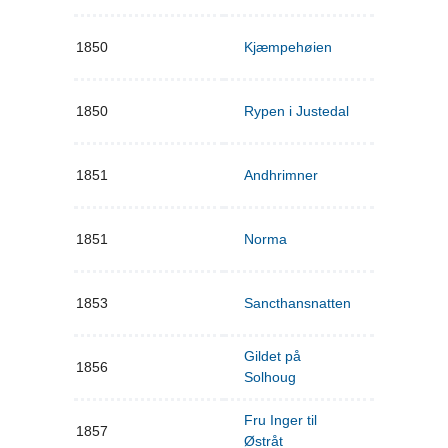
1850
Kjæmpehøien
1850
Rypen i Justedal
1851
Andhrimner
1851
Norma
1853
Sancthansnatten
Gildet på
1856
Solhoug
Fru Inger til
1857
Østråt