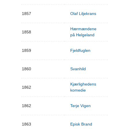
1857
Olaf Liljekrans
Hærmændene
1858
på Helgeland
1859
Fjeldfuglen
1860
Svanhild
Kjærlighedens
1862
komedie
1862
Terje Vigen
1863
Episk Brand