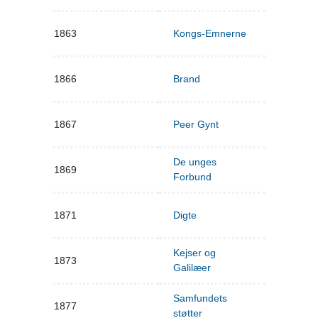
1863
Kongs-Emnerne
1866
Brand
1867
Peer Gynt
De unges
1869
Forbund
1871
Digte
Kejser og
1873
Galilæer
Samfundets
1877
støtter