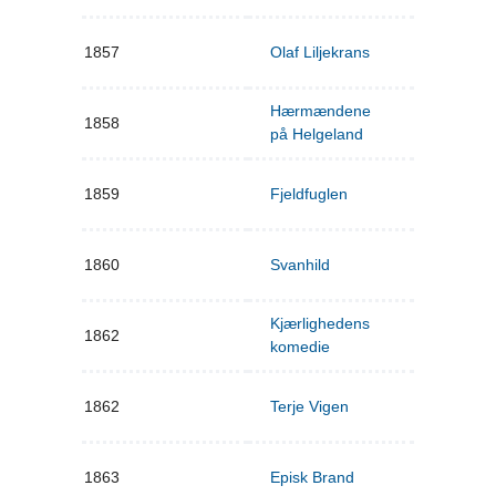
1857
Olaf Liljekrans
Hærmændene
1858
på Helgeland
1859
Fjeldfuglen
1860
Svanhild
Kjærlighedens
1862
komedie
1862
Terje Vigen
1863
Episk Brand