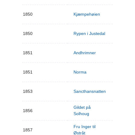
1850
Kjæmpehøien
1850
Rypen i Justedal
1851
Andhrimner
1851
Norma
1853
Sancthansnatten
Gildet på
1856
Solhoug
Fru Inger til
1857
Østråt