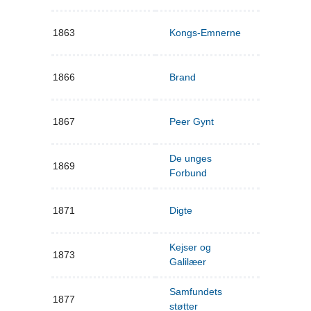
1863
Kongs-Emnerne
1866
Brand
1867
Peer Gynt
De unges
1869
Forbund
1871
Digte
Kejser og
1873
Galilæer
Samfundets
1877
støtter