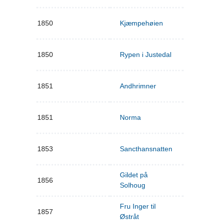
1850
Kjæmpehøien
1850
Rypen i Justedal
1851
Andhrimner
1851
Norma
1853
Sancthansnatten
Gildet på
1856
Solhoug
Fru Inger til
1857
Østråt