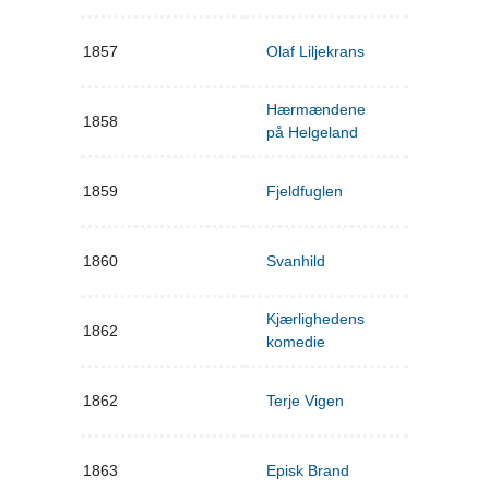
1857
Olaf Liljekrans
Hærmændene
1858
på Helgeland
1859
Fjeldfuglen
1860
Svanhild
Kjærlighedens
1862
komedie
1862
Terje Vigen
1863
Episk Brand