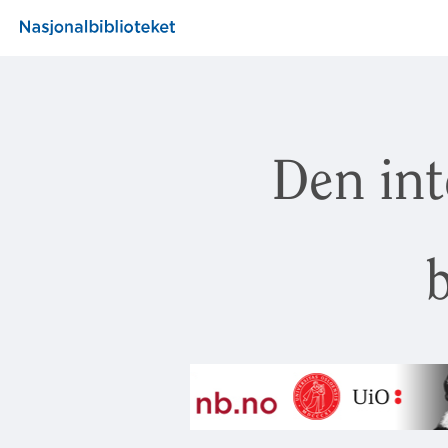
Den int
b