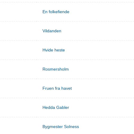
En folkefiende
Vildanden
Hvide heste
Rosmersholm
Fruen fra havet
Hedda Gabler
Bygmester Solness