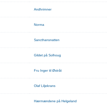
Andhrimner
Norma
Sancthansnatten
Gildet på Solhoug
Fru Inger til Østråt
Olaf Liljekrans
Hærmændene på Helgeland