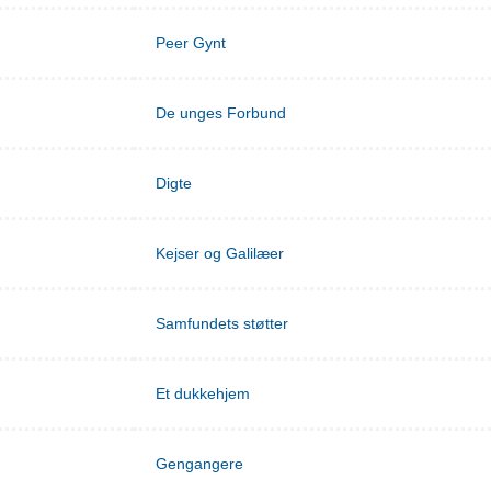
Peer Gynt
De unges Forbund
Digte
Kejser og Galilæer
Samfundets støtter
Et dukkehjem
Gengangere