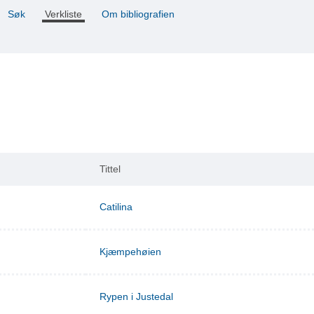
Søk
Verkliste
Om bibliografien
Tittel
Catilina
Kjæmpehøien
Rypen i Justedal