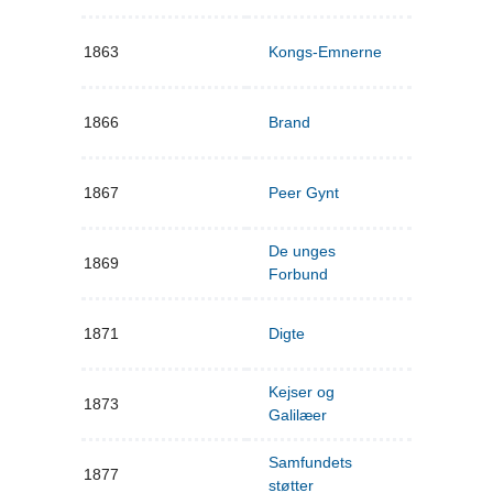
1863
Kongs-Emnerne
1866
Brand
1867
Peer Gynt
De unges
1869
Forbund
1871
Digte
Kejser og
1873
Galilæer
Samfundets
1877
støtter