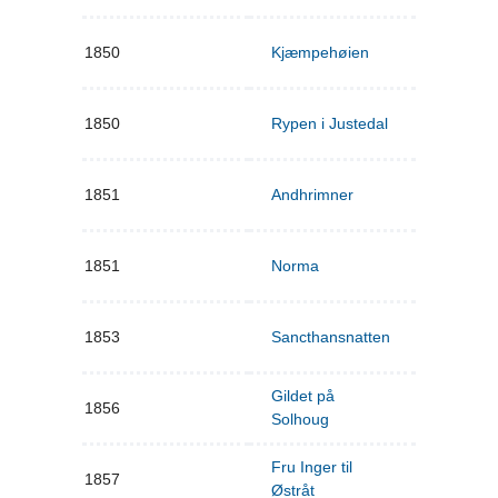
1850
Kjæmpehøien
1850
Rypen i Justedal
1851
Andhrimner
1851
Norma
1853
Sancthansnatten
Gildet på
1856
Solhoug
Fru Inger til
1857
Østråt