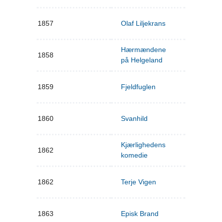
1857
Olaf Liljekrans
Hærmændene
1858
på Helgeland
1859
Fjeldfuglen
1860
Svanhild
Kjærlighedens
1862
komedie
1862
Terje Vigen
1863
Episk Brand