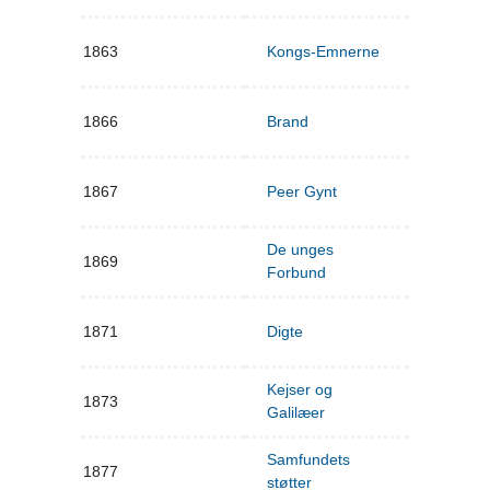
1863
Kongs-Emnerne
1866
Brand
1867
Peer Gynt
De unges
1869
Forbund
1871
Digte
Kejser og
1873
Galilæer
Samfundets
1877
støtter