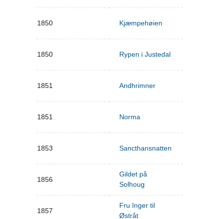
1850
Kjæmpehøien
1850
Rypen i Justedal
1851
Andhrimner
1851
Norma
1853
Sancthansnatten
Gildet på
1856
Solhoug
Fru Inger til
1857
Østråt