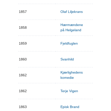
1857
Olaf Liljekrans
Hærmændene
1858
på Helgeland
1859
Fjeldfuglen
1860
Svanhild
Kjærlighedens
1862
komedie
1862
Terje Vigen
1863
Episk Brand