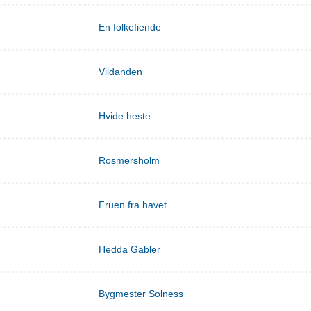
En folkefiende
Vildanden
Hvide heste
Rosmersholm
Fruen fra havet
Hedda Gabler
Bygmester Solness