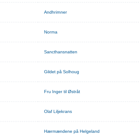
Andhrimner
Norma
Sancthansnatten
Gildet på Solhoug
Fru Inger til Østråt
Olaf Liljekrans
Hærmændene på Helgeland