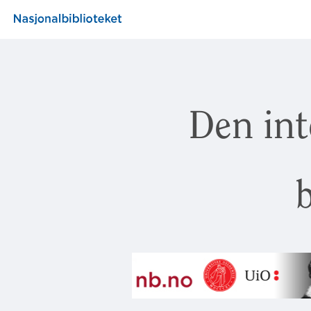
Den int
b