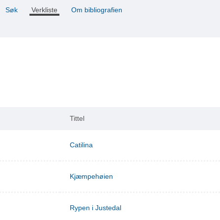
Søk
Verkliste
Om bibliografien
Tittel
Catilina
Kjæmpehøien
Rypen i Justedal