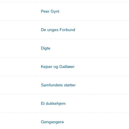
Peer Gynt
De unges Forbund
Digte
Kejser og Galilæer
Samfundets støtter
Et dukkehjem
Gengangere