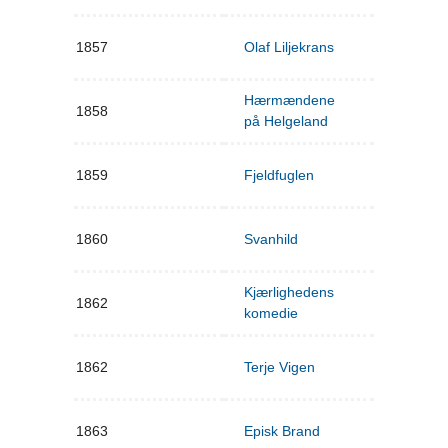
1857
Olaf Liljekrans
Hærmændene
1858
på Helgeland
1859
Fjeldfuglen
1860
Svanhild
Kjærlighedens
1862
komedie
1862
Terje Vigen
1863
Episk Brand