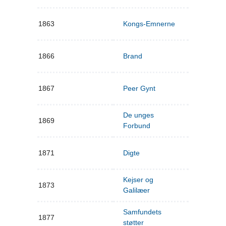
1863
Kongs-Emnerne
1866
Brand
1867
Peer Gynt
De unges
1869
Forbund
1871
Digte
Kejser og
1873
Galilæer
Samfundets
1877
støtter