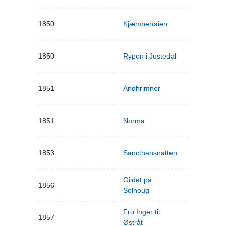
1850
Kjæmpehøien
1850
Rypen i Justedal
1851
Andhrimner
1851
Norma
1853
Sancthansnatten
Gildet på
1856
Solhoug
Fru Inger til
1857
Østråt