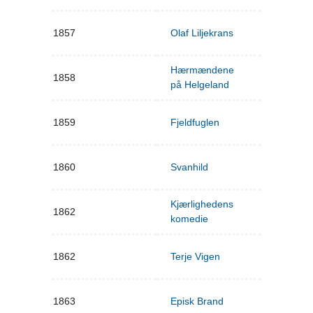
1857
Olaf Liljekrans
Hærmændene
1858
på Helgeland
1859
Fjeldfuglen
1860
Svanhild
Kjærlighedens
1862
komedie
1862
Terje Vigen
1863
Episk Brand