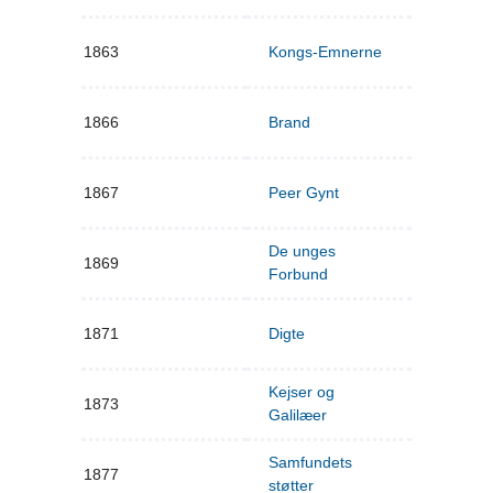
1863
Kongs-Emnerne
1866
Brand
1867
Peer Gynt
De unges
1869
Forbund
1871
Digte
Kejser og
1873
Galilæer
Samfundets
1877
støtter