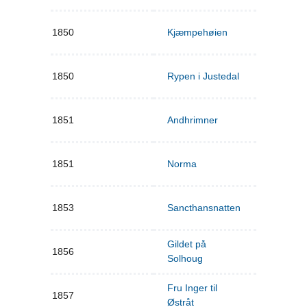
1850
Kjæmpehøien
1850
Rypen i Justedal
1851
Andhrimner
1851
Norma
1853
Sancthansnatten
Gildet på
1856
Solhoug
Fru Inger til
1857
Østråt