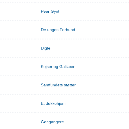
Peer Gynt
De unges Forbund
Digte
Kejser og Galilæer
Samfundets støtter
Et dukkehjem
Gengangere