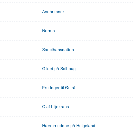
Andhrimner
Norma
Sancthansnatten
Gildet på Solhoug
Fru Inger til Østråt
Olaf Liljekrans
Hærmændene på Helgeland