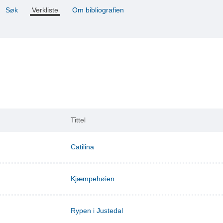
Søk
Verkliste
Om bibliografien
Tittel
Catilina
Kjæmpehøien
Rypen i Justedal