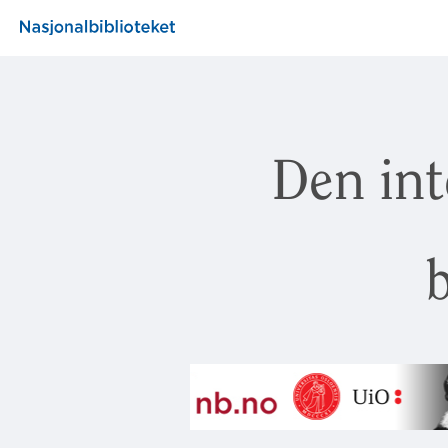
Den int
b