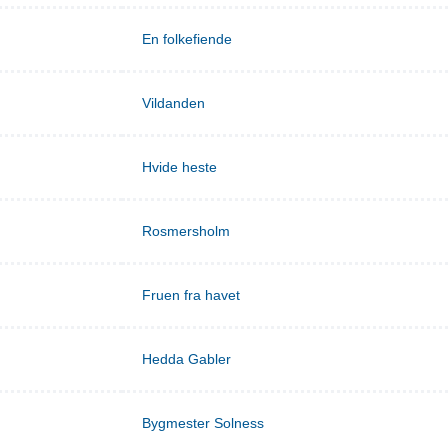
En folkefiende
Vildanden
Hvide heste
Rosmersholm
Fruen fra havet
Hedda Gabler
Bygmester Solness