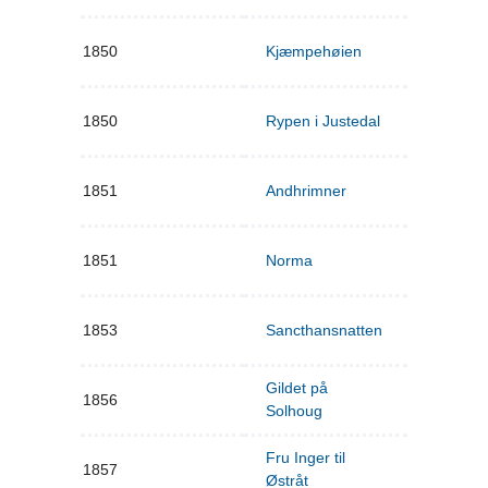
1850
Kjæmpehøien
1850
Rypen i Justedal
1851
Andhrimner
1851
Norma
1853
Sancthansnatten
Gildet på
1856
Solhoug
Fru Inger til
1857
Østråt