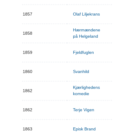
1857
Olaf Liljekrans
Hærmændene
1858
på Helgeland
1859
Fjeldfuglen
1860
Svanhild
Kjærlighedens
1862
komedie
1862
Terje Vigen
1863
Episk Brand