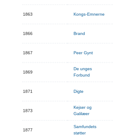
1863
Kongs-Emnerne
1866
Brand
1867
Peer Gynt
De unges
1869
Forbund
1871
Digte
Kejser og
1873
Galilæer
Samfundets
1877
støtter