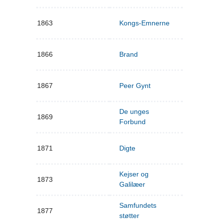
1863
Kongs-Emnerne
1866
Brand
1867
Peer Gynt
De unges
1869
Forbund
1871
Digte
Kejser og
1873
Galilæer
Samfundets
1877
støtter