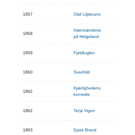
1857
Olaf Liljekrans
Hærmændene
1858
på Helgeland
1859
Fjeldfuglen
1860
Svanhild
Kjærlighedens
1862
komedie
1862
Terje Vigen
1863
Episk Brand