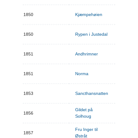
1850
Kjæmpehøien
1850
Rypen i Justedal
1851
Andhrimner
1851
Norma
1853
Sancthansnatten
Gildet på
1856
Solhoug
Fru Inger til
1857
Østråt