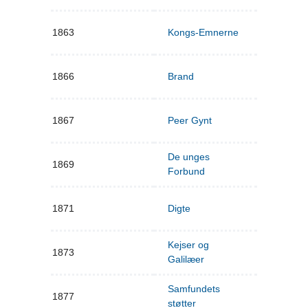
1863
Kongs-Emnerne
1866
Brand
1867
Peer Gynt
De unges
1869
Forbund
1871
Digte
Kejser og
1873
Galilæer
Samfundets
1877
støtter