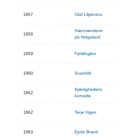
1857
Olaf Liljekrans
Hærmændene
1858
på Helgeland
1859
Fjeldfuglen
1860
Svanhild
Kjærlighedens
1862
komedie
1862
Terje Vigen
1863
Episk Brand