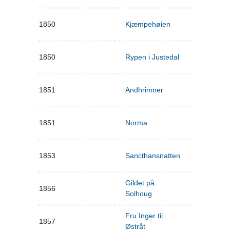
1850
Kjæmpehøien
1850
Rypen i Justedal
1851
Andhrimner
1851
Norma
1853
Sancthansnatten
Gildet på
1856
Solhoug
Fru Inger til
1857
Østråt