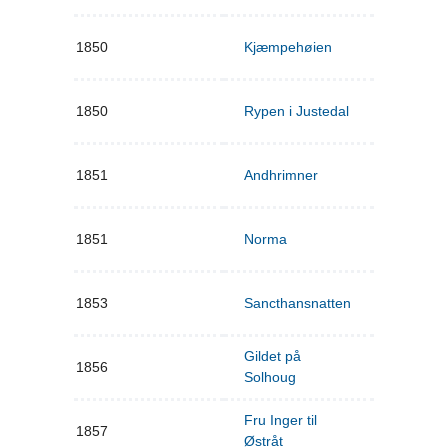
1850
Kjæmpehøien
1850
Rypen i Justedal
1851
Andhrimner
1851
Norma
1853
Sancthansnatten
Gildet på
1856
Solhoug
Fru Inger til
1857
Østråt