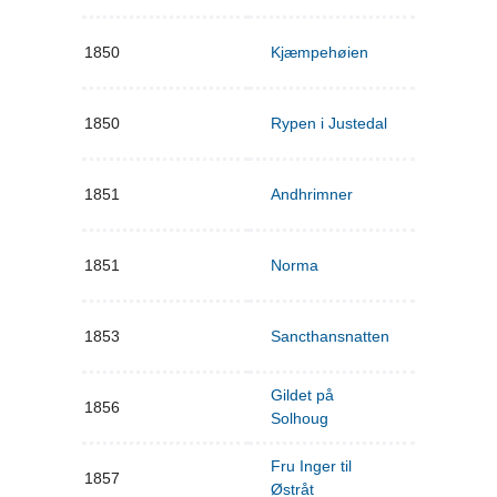
1850
Kjæmpehøien
1850
Rypen i Justedal
1851
Andhrimner
1851
Norma
1853
Sancthansnatten
Gildet på
1856
Solhoug
Fru Inger til
1857
Østråt