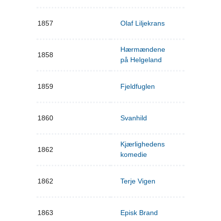
1857
Olaf Liljekrans
Hærmændene
1858
på Helgeland
1859
Fjeldfuglen
1860
Svanhild
Kjærlighedens
1862
komedie
1862
Terje Vigen
1863
Episk Brand