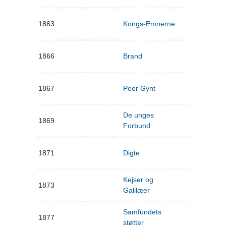
1863
Kongs-Emnerne
1866
Brand
1867
Peer Gynt
De unges
1869
Forbund
1871
Digte
Kejser og
1873
Galilæer
Samfundets
1877
støtter