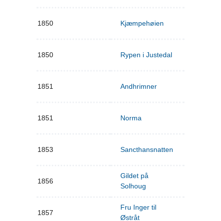
1850
Kjæmpehøien
1850
Rypen i Justedal
1851
Andhrimner
1851
Norma
1853
Sancthansnatten
Gildet på
1856
Solhoug
Fru Inger til
1857
Østråt