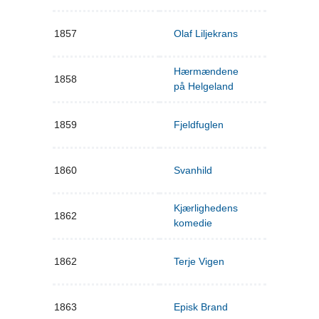
1857
Olaf Liljekrans
Hærmændene
1858
på Helgeland
1859
Fjeldfuglen
1860
Svanhild
Kjærlighedens
1862
komedie
1862
Terje Vigen
1863
Episk Brand