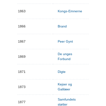
1863
Kongs-Emnerne
1866
Brand
1867
Peer Gynt
De unges
1869
Forbund
1871
Digte
Kejser og
1873
Galilæer
Samfundets
1877
støtter