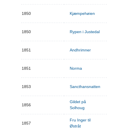
1850
Kjæmpehøien
1850
Rypen i Justedal
1851
Andhrimner
1851
Norma
1853
Sancthansnatten
Gildet på
1856
Solhoug
Fru Inger til
1857
Østråt