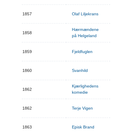
1857
Olaf Liljekrans
Hærmændene
1858
på Helgeland
1859
Fjeldfuglen
1860
Svanhild
Kjærlighedens
1862
komedie
1862
Terje Vigen
1863
Episk Brand