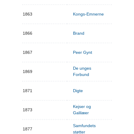
1863
Kongs-Emnerne
1866
Brand
1867
Peer Gynt
De unges
1869
Forbund
1871
Digte
Kejser og
1873
Galilæer
Samfundets
1877
støtter