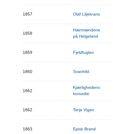
1857
Olaf Liljekrans
Hærmændene
1858
på Helgeland
1859
Fjeldfuglen
1860
Svanhild
Kjærlighedens
1862
komedie
1862
Terje Vigen
1863
Episk Brand