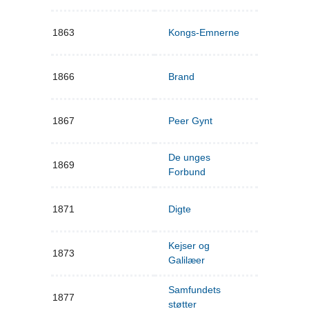
1863
Kongs-Emnerne
1866
Brand
1867
Peer Gynt
De unges
1869
Forbund
1871
Digte
Kejser og
1873
Galilæer
Samfundets
1877
støtter