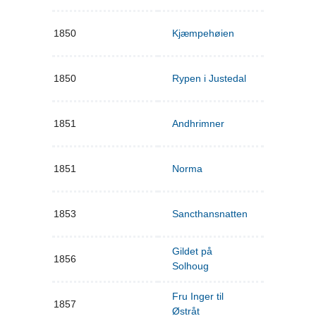
1850
Kjæmpehøien
1850
Rypen i Justedal
1851
Andhrimner
1851
Norma
1853
Sancthansnatten
Gildet på
1856
Solhoug
Fru Inger til
1857
Østråt