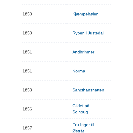
1850
Kjæmpehøien
1850
Rypen i Justedal
1851
Andhrimner
1851
Norma
1853
Sancthansnatten
Gildet på
1856
Solhoug
Fru Inger til
1857
Østråt