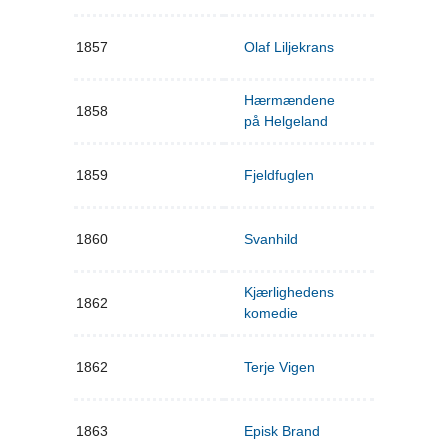
1857
Olaf Liljekrans
Hærmændene
1858
på Helgeland
1859
Fjeldfuglen
1860
Svanhild
Kjærlighedens
1862
komedie
1862
Terje Vigen
1863
Episk Brand