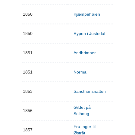
1850
Kjæmpehøien
1850
Rypen i Justedal
1851
Andhrimner
1851
Norma
1853
Sancthansnatten
Gildet på
1856
Solhoug
Fru Inger til
1857
Østråt