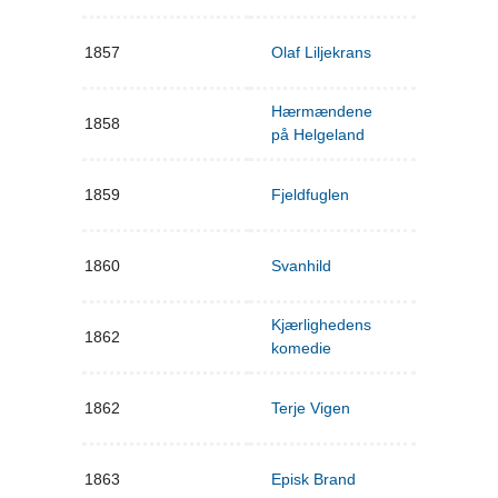
1857
Olaf Liljekrans
Hærmændene
1858
på Helgeland
1859
Fjeldfuglen
1860
Svanhild
Kjærlighedens
1862
komedie
1862
Terje Vigen
1863
Episk Brand