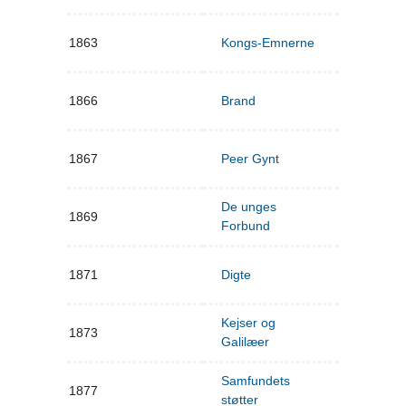
1863
Kongs-Emnerne
1866
Brand
1867
Peer Gynt
De unges
1869
Forbund
1871
Digte
Kejser og
1873
Galilæer
Samfundets
1877
støtter