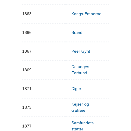
1863
Kongs-Emnerne
1866
Brand
1867
Peer Gynt
De unges
1869
Forbund
1871
Digte
Kejser og
1873
Galilæer
Samfundets
1877
støtter