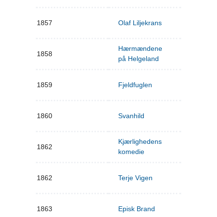
1857
Olaf Liljekrans
Hærmændene
1858
på Helgeland
1859
Fjeldfuglen
1860
Svanhild
Kjærlighedens
1862
komedie
1862
Terje Vigen
1863
Episk Brand