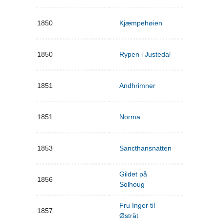
1850
Kjæmpehøien
1850
Rypen i Justedal
1851
Andhrimner
1851
Norma
1853
Sancthansnatten
Gildet på
1856
Solhoug
Fru Inger til
1857
Østråt