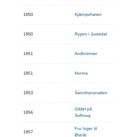
1850
Kjæmpehøien
1850
Rypen i Justedal
1851
Andhrimner
1851
Norma
1853
Sancthansnatten
Gildet på
1856
Solhoug
Fru Inger til
1857
Østråt