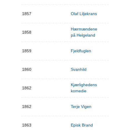
1857
Olaf Liljekrans
Hærmændene
1858
på Helgeland
1859
Fjeldfuglen
1860
Svanhild
Kjærlighedens
1862
komedie
1862
Terje Vigen
1863
Episk Brand