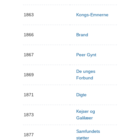
1863
Kongs-Emnerne
1866
Brand
1867
Peer Gynt
De unges
1869
Forbund
1871
Digte
Kejser og
1873
Galilæer
Samfundets
1877
støtter