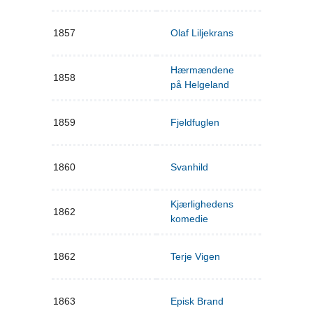
1857
Olaf Liljekrans
Hærmændene
1858
på Helgeland
1859
Fjeldfuglen
1860
Svanhild
Kjærlighedens
1862
komedie
1862
Terje Vigen
1863
Episk Brand