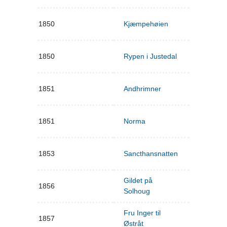
1850
Kjæmpehøien
1850
Rypen i Justedal
1851
Andhrimner
1851
Norma
1853
Sancthansnatten
Gildet på
1856
Solhoug
Fru Inger til
1857
Østråt