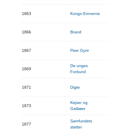
1863
Kongs-Emnerne
1866
Brand
1867
Peer Gynt
De unges
1869
Forbund
1871
Digte
Kejser og
1873
Galilæer
Samfundets
1877
støtter