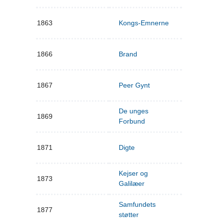
1863
Kongs-Emnerne
1866
Brand
1867
Peer Gynt
De unges
1869
Forbund
1871
Digte
Kejser og
1873
Galilæer
Samfundets
1877
støtter