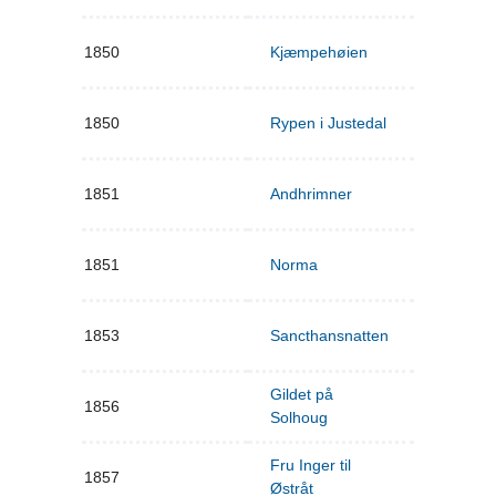
1850
Kjæmpehøien
1850
Rypen i Justedal
1851
Andhrimner
1851
Norma
1853
Sancthansnatten
Gildet på
1856
Solhoug
Fru Inger til
1857
Østråt