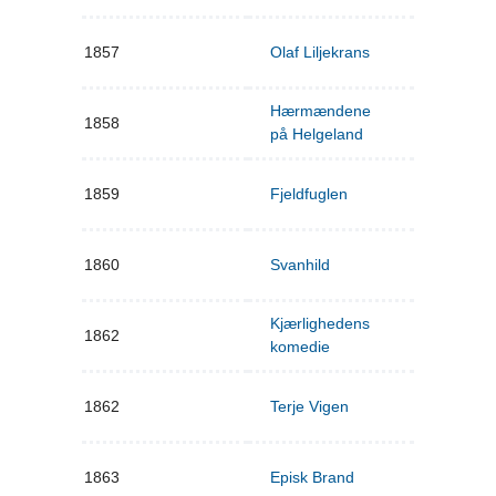
1857
Olaf Liljekrans
Hærmændene
1858
på Helgeland
1859
Fjeldfuglen
1860
Svanhild
Kjærlighedens
1862
komedie
1862
Terje Vigen
1863
Episk Brand