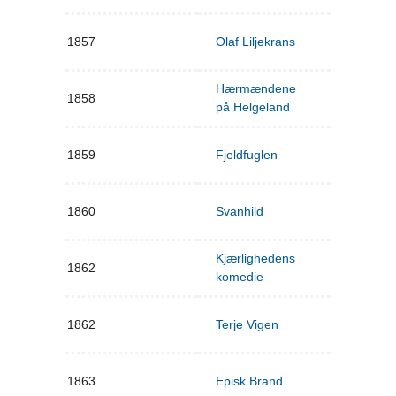
1857
Olaf Liljekrans
Hærmændene
1858
på Helgeland
1859
Fjeldfuglen
1860
Svanhild
Kjærlighedens
1862
komedie
1862
Terje Vigen
1863
Episk Brand