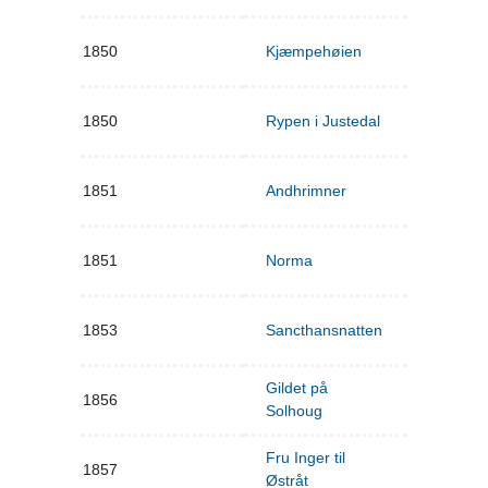
1850
Kjæmpehøien
1850
Rypen i Justedal
1851
Andhrimner
1851
Norma
1853
Sancthansnatten
Gildet på
1856
Solhoug
Fru Inger til
1857
Østråt