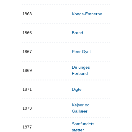
1863
Kongs-Emnerne
1866
Brand
1867
Peer Gynt
De unges
1869
Forbund
1871
Digte
Kejser og
1873
Galilæer
Samfundets
1877
støtter