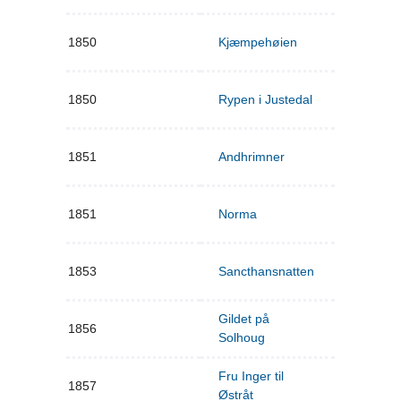
1850
Kjæmpehøien
1850
Rypen i Justedal
1851
Andhrimner
1851
Norma
1853
Sancthansnatten
Gildet på
1856
Solhoug
Fru Inger til
1857
Østråt