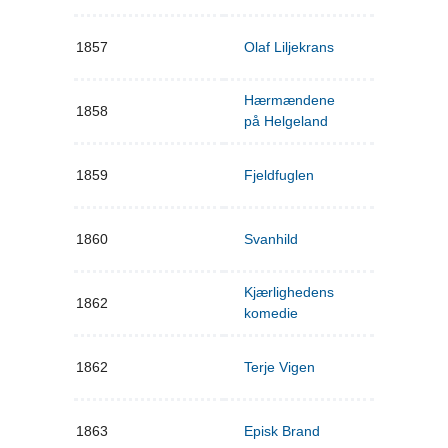
1857
Olaf Liljekrans
Hærmændene
1858
på Helgeland
1859
Fjeldfuglen
1860
Svanhild
Kjærlighedens
1862
komedie
1862
Terje Vigen
1863
Episk Brand