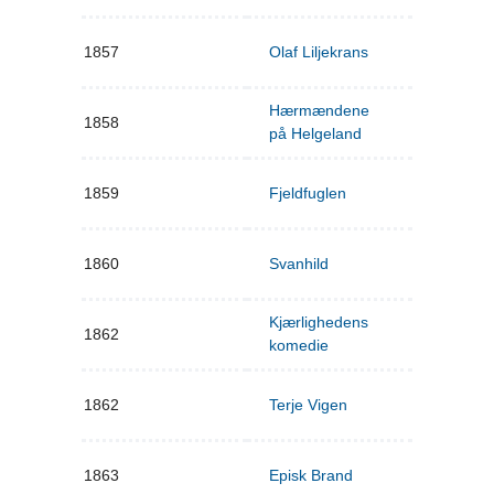
1857
Olaf Liljekrans
Hærmændene
1858
på Helgeland
1859
Fjeldfuglen
1860
Svanhild
Kjærlighedens
1862
komedie
1862
Terje Vigen
1863
Episk Brand