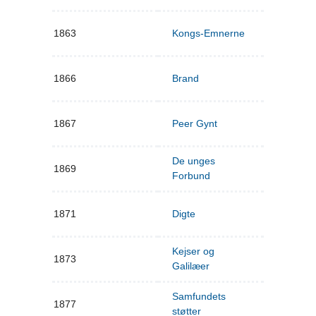
1863
Kongs-Emnerne
1866
Brand
1867
Peer Gynt
De unges
1869
Forbund
1871
Digte
Kejser og
1873
Galilæer
Samfundets
1877
støtter