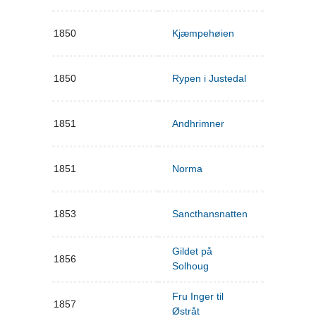
1850
Kjæmpehøien
1850
Rypen i Justedal
1851
Andhrimner
1851
Norma
1853
Sancthansnatten
Gildet på
1856
Solhoug
Fru Inger til
1857
Østråt