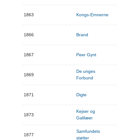
1863
Kongs-Emnerne
1866
Brand
1867
Peer Gynt
De unges
1869
Forbund
1871
Digte
Kejser og
1873
Galilæer
Samfundets
1877
støtter