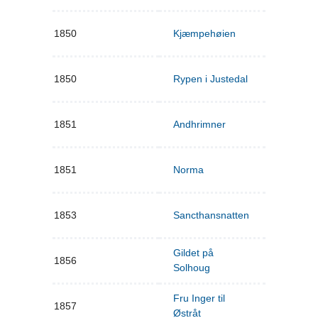
1850
Kjæmpehøien
1850
Rypen i Justedal
1851
Andhrimner
1851
Norma
1853
Sancthansnatten
Gildet på
1856
Solhoug
Fru Inger til
1857
Østråt