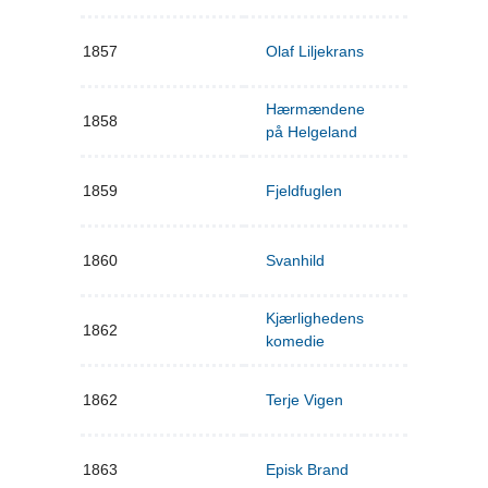
1857
Olaf Liljekrans
Hærmændene
1858
på Helgeland
1859
Fjeldfuglen
1860
Svanhild
Kjærlighedens
1862
komedie
1862
Terje Vigen
1863
Episk Brand