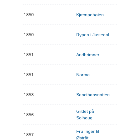
1850
Kjæmpehøien
1850
Rypen i Justedal
1851
Andhrimner
1851
Norma
1853
Sancthansnatten
Gildet på
1856
Solhoug
Fru Inger til
1857
Østråt