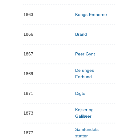
1863
Kongs-Emnerne
1866
Brand
1867
Peer Gynt
De unges
1869
Forbund
1871
Digte
Kejser og
1873
Galilæer
Samfundets
1877
støtter