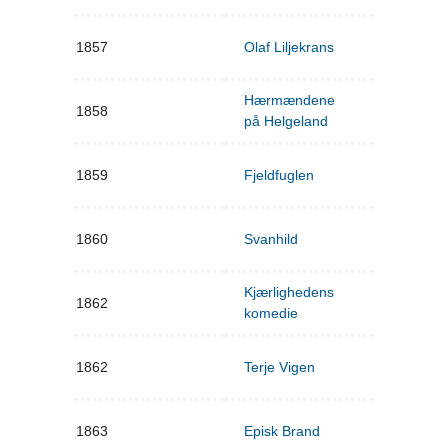
1857
Olaf Liljekrans
Hærmændene
1858
på Helgeland
1859
Fjeldfuglen
1860
Svanhild
Kjærlighedens
1862
komedie
1862
Terje Vigen
1863
Episk Brand