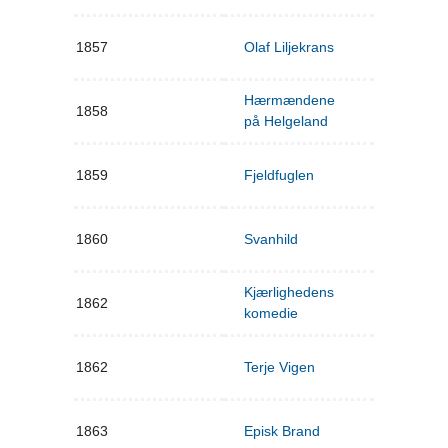
1857
Olaf Liljekrans
Hærmændene
1858
på Helgeland
1859
Fjeldfuglen
1860
Svanhild
Kjærlighedens
1862
komedie
1862
Terje Vigen
1863
Episk Brand