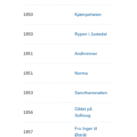
1850
Kjæmpehøien
1850
Rypen i Justedal
1851
Andhrimner
1851
Norma
1853
Sancthansnatten
Gildet på
1856
Solhoug
Fru Inger til
1857
Østråt