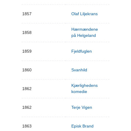
1857
Olaf Liljekrans
Hærmændene
1858
på Helgeland
1859
Fjeldfuglen
1860
Svanhild
Kjærlighedens
1862
komedie
1862
Terje Vigen
1863
Episk Brand