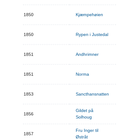
1850
Kjæmpehøien
1850
Rypen i Justedal
1851
Andhrimner
1851
Norma
1853
Sancthansnatten
Gildet på
1856
Solhoug
Fru Inger til
1857
Østråt