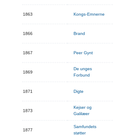
1863
Kongs-Emnerne
1866
Brand
1867
Peer Gynt
De unges
1869
Forbund
1871
Digte
Kejser og
1873
Galilæer
Samfundets
1877
støtter