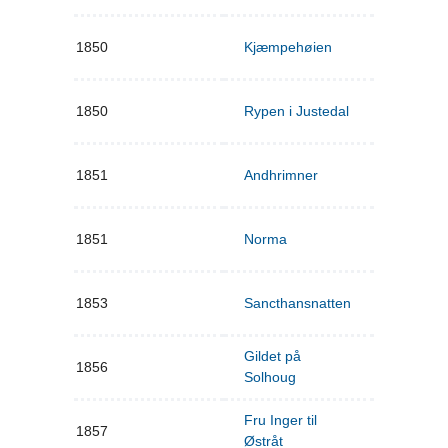
1850
Kjæmpehøien
1850
Rypen i Justedal
1851
Andhrimner
1851
Norma
1853
Sancthansnatten
Gildet på
1856
Solhoug
Fru Inger til
1857
Østråt