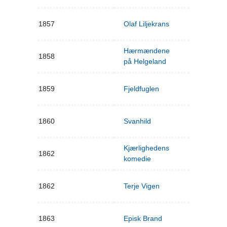
1857
Olaf Liljekrans
Hærmændene
1858
på Helgeland
1859
Fjeldfuglen
1860
Svanhild
Kjærlighedens
1862
komedie
1862
Terje Vigen
1863
Episk Brand