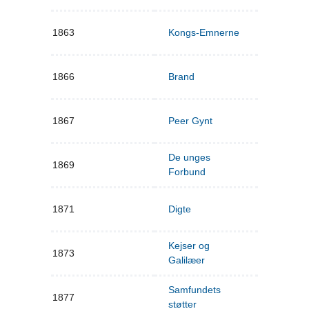
1863
Kongs-Emnerne
1866
Brand
1867
Peer Gynt
De unges
1869
Forbund
1871
Digte
Kejser og
1873
Galilæer
Samfundets
1877
støtter