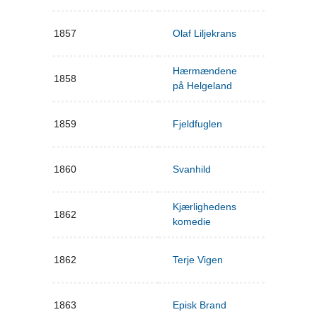
1857
Olaf Liljekrans
Hærmændene
1858
på Helgeland
1859
Fjeldfuglen
1860
Svanhild
Kjærlighedens
1862
komedie
1862
Terje Vigen
1863
Episk Brand