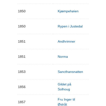
1850
Kjæmpehøien
1850
Rypen i Justedal
1851
Andhrimner
1851
Norma
1853
Sancthansnatten
Gildet på
1856
Solhoug
Fru Inger til
1857
Østråt