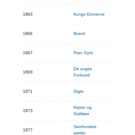
1863
Kongs-Emnerne
1866
Brand
1867
Peer Gynt
De unges
1869
Forbund
1871
Digte
Kejser og
1873
Galilæer
Samfundets
1877
støtter