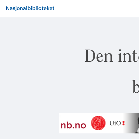
Den int
b