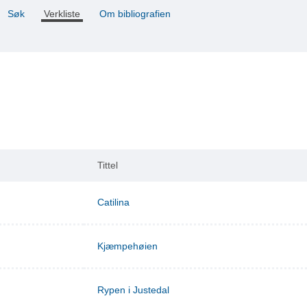
Søk
Verkliste
Om bibliografien
Tittel
Catilina
Kjæmpehøien
Rypen i Justedal