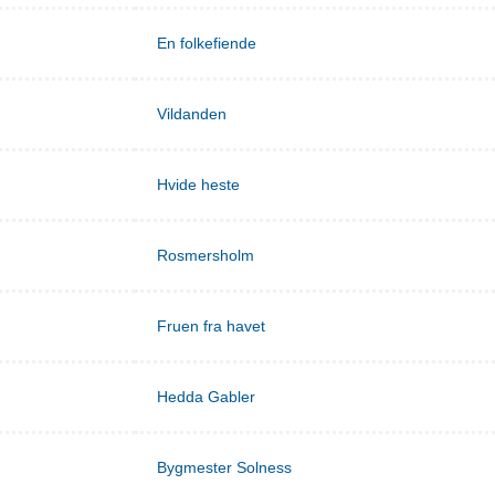
En folkefiende
Vildanden
Hvide heste
Rosmersholm
Fruen fra havet
Hedda Gabler
Bygmester Solness