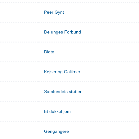
Peer Gynt
De unges Forbund
Digte
Kejser og Galilæer
Samfundets støtter
Et dukkehjem
Gengangere