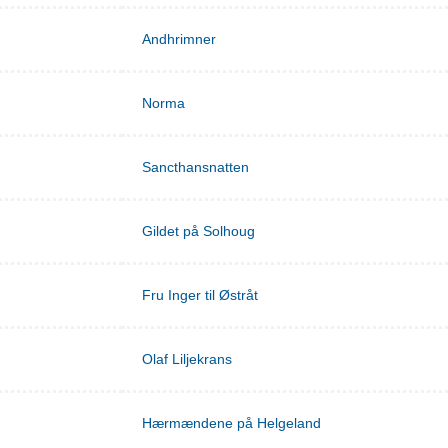
Andhrimner
Norma
Sancthansnatten
Gildet på Solhoug
Fru Inger til Østråt
Olaf Liljekrans
Hærmændene på Helgeland