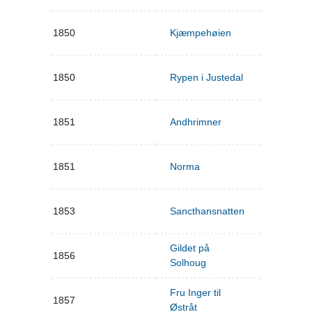
1850
Kjæmpehøien
1850
Rypen i Justedal
1851
Andhrimner
1851
Norma
1853
Sancthansnatten
Gildet på
1856
Solhoug
Fru Inger til
1857
Østråt