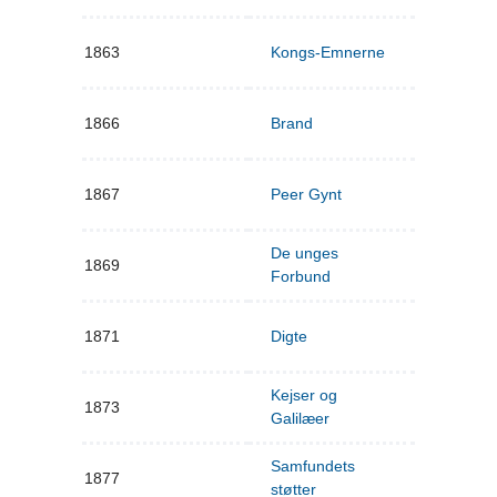
1863
Kongs-Emnerne
1866
Brand
1867
Peer Gynt
De unges
1869
Forbund
1871
Digte
Kejser og
1873
Galilæer
Samfundets
1877
støtter