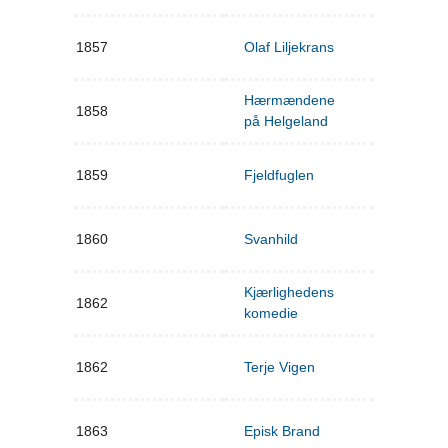
1857
Olaf Liljekrans
Hærmændene
1858
på Helgeland
1859
Fjeldfuglen
1860
Svanhild
Kjærlighedens
1862
komedie
1862
Terje Vigen
1863
Episk Brand