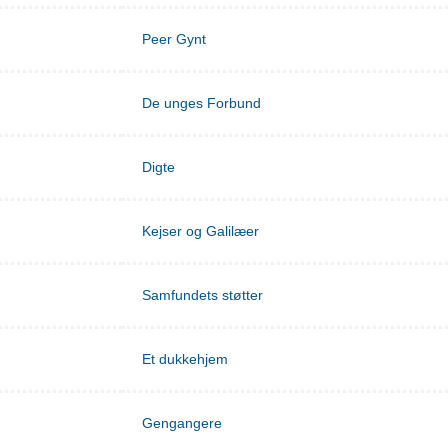
Peer Gynt
De unges Forbund
Digte
Kejser og Galilæer
Samfundets støtter
Et dukkehjem
Gengangere