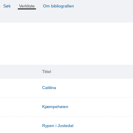
Søk
Verkliste
Om bibliografien
Tittel
Catilina
Kjæmpehøien
Rypen i Justedal