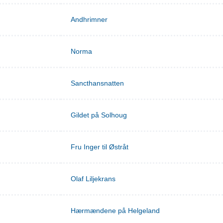
Andhrimner
Norma
Sancthansnatten
Gildet på Solhoug
Fru Inger til Østråt
Olaf Liljekrans
Hærmændene på Helgeland