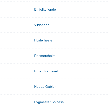
En folkefiende
Vildanden
Hvide heste
Rosmersholm
Fruen fra havet
Hedda Gabler
Bygmester Solness