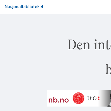
Den int
b