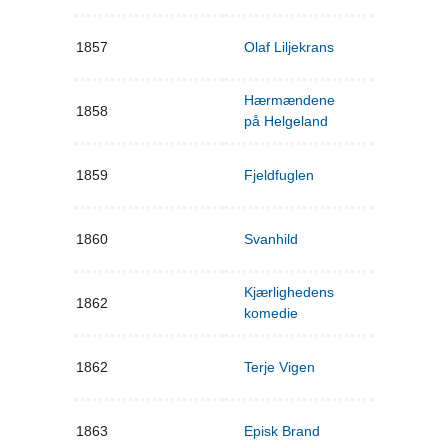
1857
Olaf Liljekrans
Hærmændene
1858
på Helgeland
1859
Fjeldfuglen
1860
Svanhild
Kjærlighedens
1862
komedie
1862
Terje Vigen
1863
Episk Brand