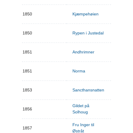
1850
Kjæmpehøien
1850
Rypen i Justedal
1851
Andhrimner
1851
Norma
1853
Sancthansnatten
Gildet på
1856
Solhoug
Fru Inger til
1857
Østråt