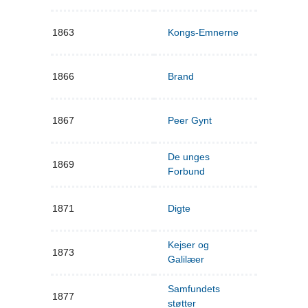
1863
Kongs-Emnerne
1866
Brand
1867
Peer Gynt
De unges
1869
Forbund
1871
Digte
Kejser og
1873
Galilæer
Samfundets
1877
støtter