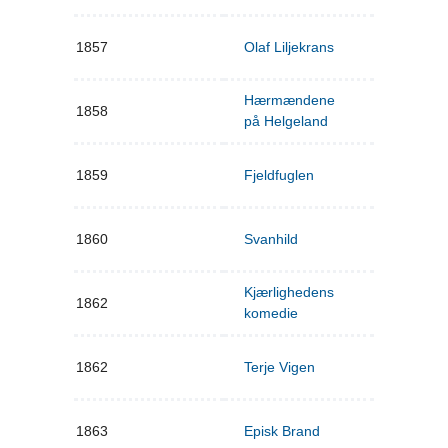
1857
Olaf Liljekrans
Hærmændene
1858
på Helgeland
1859
Fjeldfuglen
1860
Svanhild
Kjærlighedens
1862
komedie
1862
Terje Vigen
1863
Episk Brand