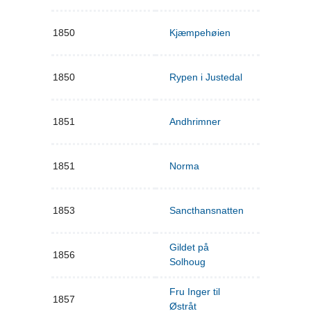
1850
Kjæmpehøien
1850
Rypen i Justedal
1851
Andhrimner
1851
Norma
1853
Sancthansnatten
Gildet på
1856
Solhoug
Fru Inger til
1857
Østråt