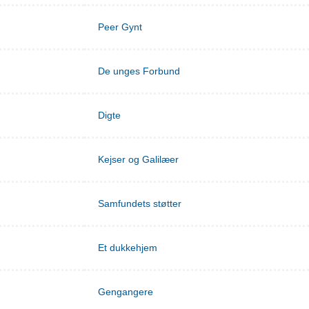
Peer Gynt
De unges Forbund
Digte
Kejser og Galilæer
Samfundets støtter
Et dukkehjem
Gengangere