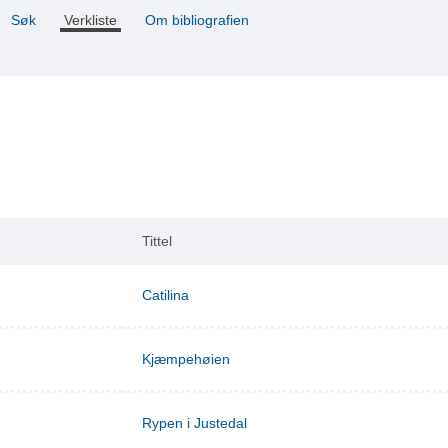
Søk
Verkliste
Om bibliografien
Tittel
Catilina
Kjæmpehøien
Rypen i Justedal