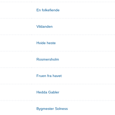
En folkefiende
Vildanden
Hvide heste
Rosmersholm
Fruen fra havet
Hedda Gabler
Bygmester Solness