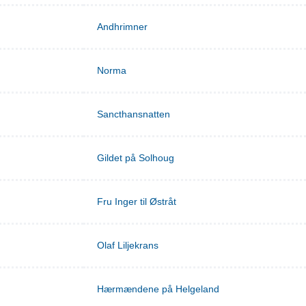
Andhrimner
Norma
Sancthansnatten
Gildet på Solhoug
Fru Inger til Østråt
Olaf Liljekrans
Hærmændene på Helgeland