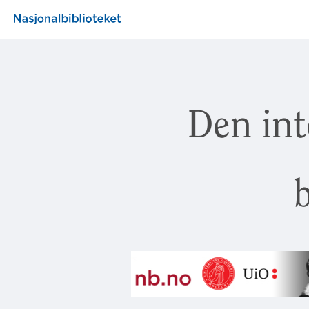
Den int
b