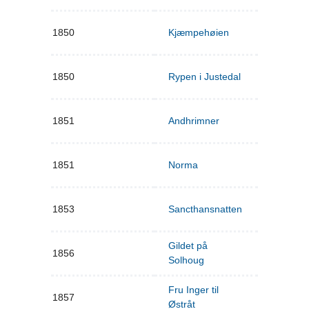
1850
Kjæmpehøien
1850
Rypen i Justedal
1851
Andhrimner
1851
Norma
1853
Sancthansnatten
Gildet på
1856
Solhoug
Fru Inger til
1857
Østråt