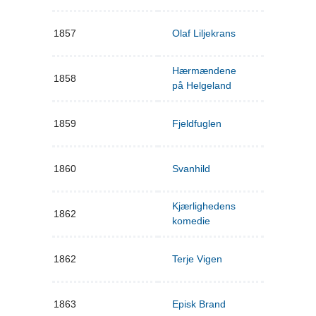
1857
Olaf Liljekrans
Hærmændene
1858
på Helgeland
1859
Fjeldfuglen
1860
Svanhild
Kjærlighedens
1862
komedie
1862
Terje Vigen
1863
Episk Brand