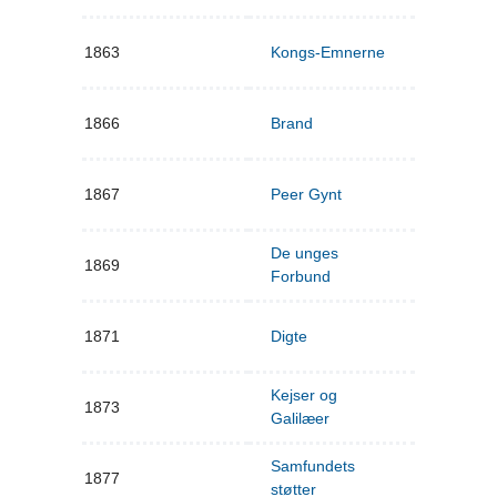
1863
Kongs-Emnerne
1866
Brand
1867
Peer Gynt
De unges
1869
Forbund
1871
Digte
Kejser og
1873
Galilæer
Samfundets
1877
støtter