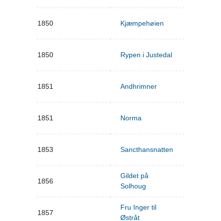
1850
Kjæmpehøien
1850
Rypen i Justedal
1851
Andhrimner
1851
Norma
1853
Sancthansnatten
Gildet på
1856
Solhoug
Fru Inger til
1857
Østråt