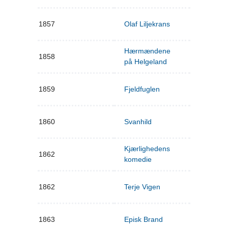
1857
Olaf Liljekrans
Hærmændene
1858
på Helgeland
1859
Fjeldfuglen
1860
Svanhild
Kjærlighedens
1862
komedie
1862
Terje Vigen
1863
Episk Brand