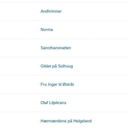
Andhrimner
Norma
Sancthansnatten
Gildet på Solhoug
Fru Inger til Østråt
Olaf Liljekrans
Hærmændene på Helgeland