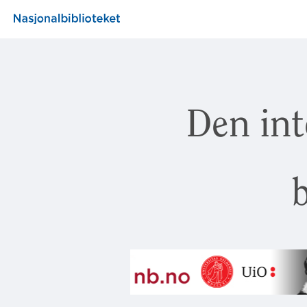
Den int
b