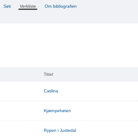
Søk
Verkliste
Om bibliografien
Tittel
Catilina
Kjæmpehøien
Rypen i Justedal