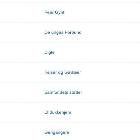
Peer Gynt
De unges Forbund
Digte
Kejser og Galilæer
Samfundets støtter
Et dukkehjem
Gengangere