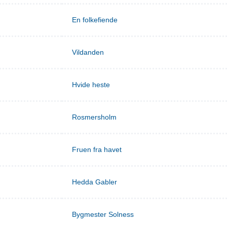
En folkefiende
Vildanden
Hvide heste
Rosmersholm
Fruen fra havet
Hedda Gabler
Bygmester Solness