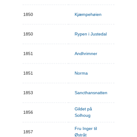
1850
Kjæmpehøien
1850
Rypen i Justedal
1851
Andhrimner
1851
Norma
1853
Sancthansnatten
Gildet på
1856
Solhoug
Fru Inger til
1857
Østråt