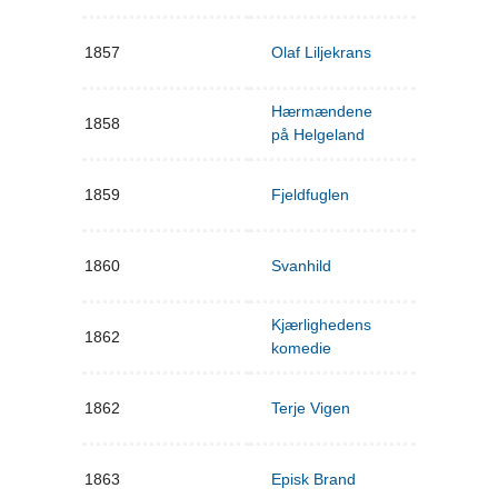
1857
Olaf Liljekrans
Hærmændene
1858
på Helgeland
1859
Fjeldfuglen
1860
Svanhild
Kjærlighedens
1862
komedie
1862
Terje Vigen
1863
Episk Brand