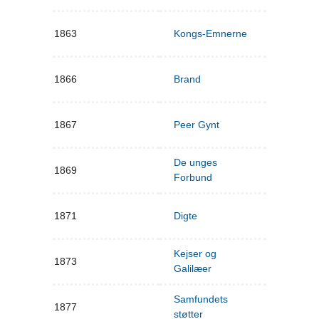
1863
Kongs-Emnerne
1866
Brand
1867
Peer Gynt
De unges
1869
Forbund
1871
Digte
Kejser og
1873
Galilæer
Samfundets
1877
støtter