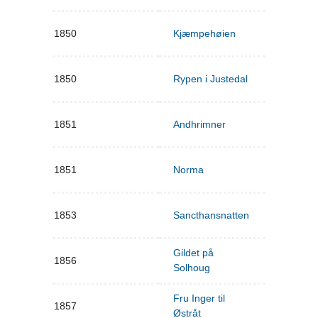
1850
Kjæmpehøien
1850
Rypen i Justedal
1851
Andhrimner
1851
Norma
1853
Sancthansnatten
Gildet på
1856
Solhoug
Fru Inger til
1857
Østråt