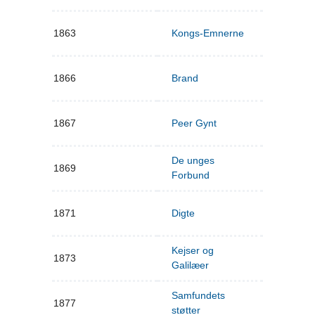
1863
Kongs-Emnerne
1866
Brand
1867
Peer Gynt
De unges
1869
Forbund
1871
Digte
Kejser og
1873
Galilæer
Samfundets
1877
støtter