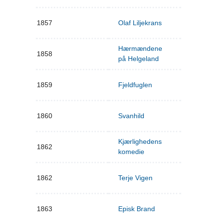
1857
Olaf Liljekrans
Hærmændene
1858
på Helgeland
1859
Fjeldfuglen
1860
Svanhild
Kjærlighedens
1862
komedie
1862
Terje Vigen
1863
Episk Brand