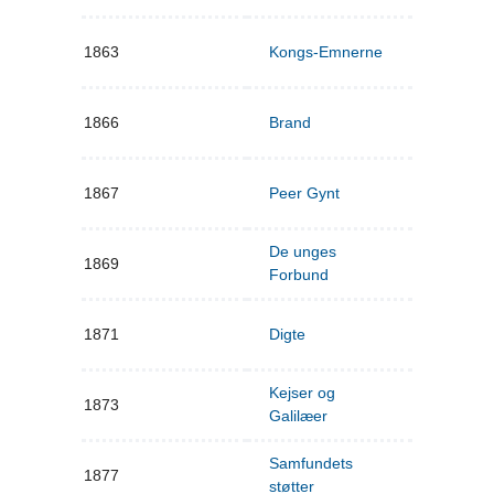
1863
Kongs-Emnerne
1866
Brand
1867
Peer Gynt
De unges
1869
Forbund
1871
Digte
Kejser og
1873
Galilæer
Samfundets
1877
støtter