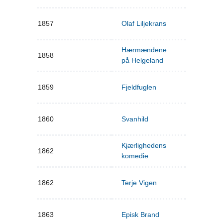
1857
Olaf Liljekrans
Hærmændene
1858
på Helgeland
1859
Fjeldfuglen
1860
Svanhild
Kjærlighedens
1862
komedie
1862
Terje Vigen
1863
Episk Brand