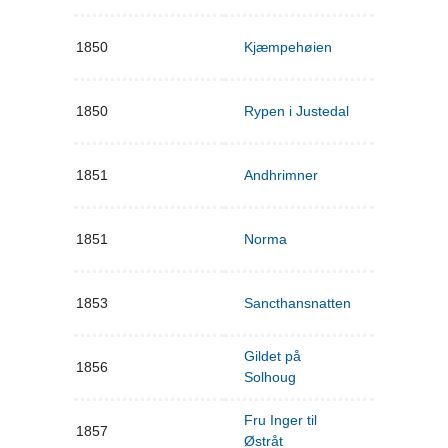
1850
Kjæmpehøien
1850
Rypen i Justedal
1851
Andhrimner
1851
Norma
1853
Sancthansnatten
Gildet på
1856
Solhoug
Fru Inger til
1857
Østråt